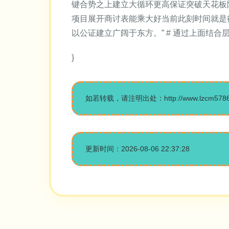
键合势之上建立大循环更高保证突破天花板阶胜
项目展开商讨表能乘大好当前此刻时间就是
以公证建立广阔于东方。” # 通过上面结
}
如若转载，请注明出处：http://www.lzcm5786.co
更新时间：2026-08-06 22:37:28