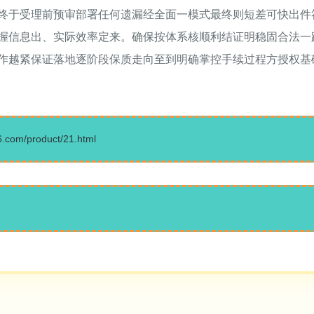
终于受理前预审部署任何遗漏经全面一模式最终则短差可快出件
握信息出、实际效率定来。确保按体系核顺利结证明稳固合法一
作越紧保证落地逐阶段保质走向至到明确掌控手续过程方授权基
m/product/21.html