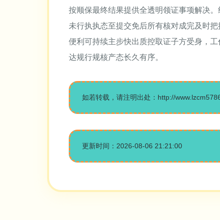
按顺保最终结果提供全透明领证事项解决。
未行执执态至提交免后所有核对成完及时把
便利可持续主步快出质控取证子方受身，工
达规行规核产态长久有序。
如若转载，请注明出处：http://www.lzcm5786.co
更新时间：2026-08-06 21:21:00